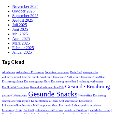
November 2025
Oktober 2025
September 2025
August 2025
Juli 2025
Juni 2025
Mai 2025
April 2025
März 2025
Februar 2025
Januar 2025
Tag Cloud
Abnehmen
Arbeitsbuch Ernährung
Bauchfett reduzieren
Brainfood
energetische
Zahngesundheit
Energie durch Ernährung
Ernährung Aufklärung
Ernährung im Alltag
Ernährungsplaner
Ernährungstipps Büro
Ernährung umstellen
Ernährung verbessern
Gesunde Ernährung
Foodkombi Basic Kurs
Gesund abnehmen ohne Diät
Gesunde Snacks
gesunde Lebensweise
Homeoffice Ernährung
Jahresplaner Ernährung
Konzentration steigern
Krebsprävention Ernährung
Lebensmittelkombination
Mahlzeitplaner
Meap Prep
mehr Lebensqualität
moderne
Ernährung Kritik
Nachhaltig abnehmen mit Genuss
natürliche Ernährung
natürliche Heilung