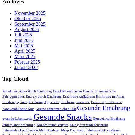
Archives
November 2025
Oktober 2025
September 2025
August 2025
Juli 2025
Juni 2025
Mai 2025
April 2025
März 2025
Februar 2025
Januar 2025
Tag Cloud
Abnehmen
Arbeitsbuch Ernährung
Bauchfett reduzieren
Brainfood
energetische
Zahngesundheit
Energie durch Ernährung
Ernährung Aufklärung
Ernährung im Alltag
Ernährungsplaner
Ernährungstipps Büro
Ernährung umstellen
Ernährung verbessern
Gesunde Ernährung
Foodkombi Basic Kurs
Gesund abnehmen ohne Diät
Gesunde Snacks
gesunde Lebensweise
Homeoffice Ernährung
Jahresplaner Ernährung
Konzentration steigern
Krebsprävention Ernährung
Lebensmittelkombination
Mahlzeitplaner
Meap Prep
mehr Lebensqualität
moderne